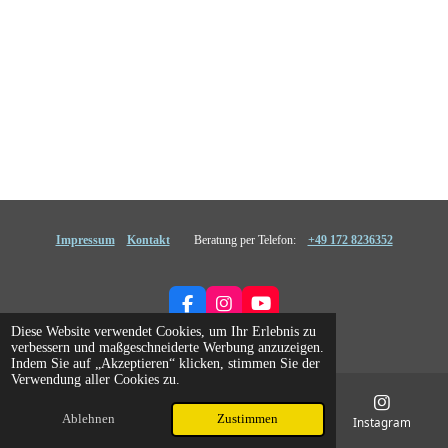
Impressum
Kontakt
Beratung per Telefon:
+49 172 8236352
F
I
Y
a
n
o
Diese Website verwendet Cookies, um Ihr Erlebnis zu
© 2024 - 2026 JSA.Bayern
c
s
u
verbessern und maßgeschneiderte Werbung anzuzeigen.
e
t
T
Indem Sie auf „Akzeptieren“ klicken, stimmen Sie der
b
a
u
Verwendung aller Cookies zu.
o
g
b
o
r
e
Ablehnen
Zustimmen
E-Mail
Telefon
Karte
Instagram
k
a
m