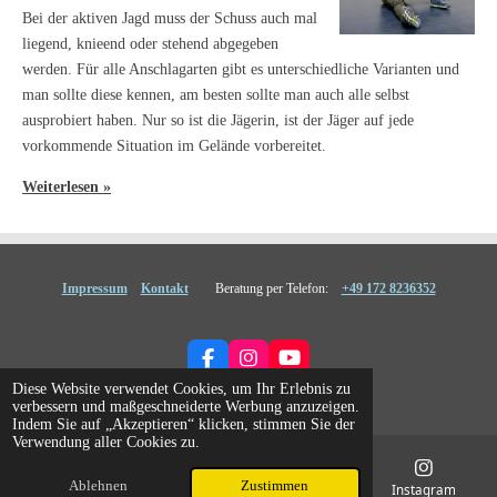
Bei der aktiven Jagd muss der Schuss auch mal
liegend, knieend oder stehend abgegeben
werden. Für alle Anschlagarten gibt es unterschiedliche Varianten und
man sollte diese kennen, am besten sollte man auch alle selbst
ausprobiert haben. Nur so ist die Jägerin, ist der Jäger auf jede
vorkommende Situation im Gelände vorbereitet.
Weiterlesen »
Impressum
Kontakt
Beratung per Telefon:
+49 172 8236352
F
I
Y
a
n
o
Diese Website verwendet Cookies, um Ihr Erlebnis zu
© 2024 - 2026 JSA.Bayern
c
s
u
verbessern und maßgeschneiderte Werbung anzuzeigen.
e
t
T
Indem Sie auf „Akzeptieren“ klicken, stimmen Sie der
b
a
u
Verwendung aller Cookies zu.
o
g
b
o
r
e
Ablehnen
Zustimmen
E-Mail
Telefon
Karte
Instagram
k
a