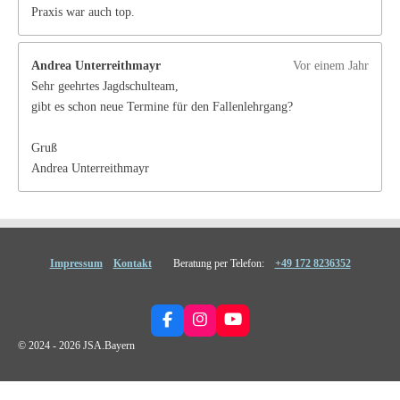
e
Praxis war auch top.
r
n
Andrea Unterreithmayr
Vor einem Jahr
e
Sehr geehrtes Jagdschulteam,
gibt es schon neue Termine für den Fallenlehrgang?
Gruß
Andrea Unterreithmayr
Impressum
Kontakt
Beratung per Telefon:
+49 172 8236352
F
I
Y
a
n
o
© 2024 - 2026 JSA.Bayern
c
s
u
e
t
T
b
a
u
o
g
b