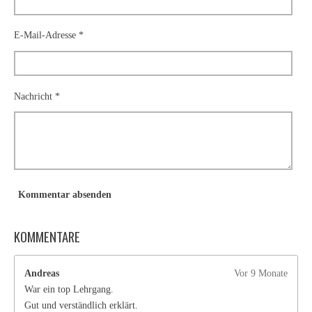
n
n
n
n
n
s
g
e
e
e
e
e
n
:
E-Mail-Adresse *
d
3
e
n
.
8
1
Nachricht *
8
1
8
1
8
1
Kommentar absenden
8
1
KOMMENTARE
8
1
8
Andreas
Vor 9 Monate
S
War ein top Lehrgang.
t
Gut und verständlich erklärt.